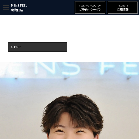
MENS FEEL
RESERVE・COUPON
RECRUIT
t
ご予約・クーポン
採用情報
東梅田店
o
g
g
l
e
n
a
v
STAFF
i
g
a
t
i
o
n